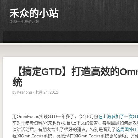
禾众的小站
发现一个新的世界
【搞定GTD】打造高效的Omni
统
by
hezhong
· 七月 24, 2012
用OmniFocus实践GTD一年多了，今年5月份
在上海参加了一次G
前对于参考资料/将来也许/项目/上下文的设置、每周回顾如何高
演讲活动后，有朋友给出了很好的建议，特别是看到了
这篇国外I
我的OmniFocus系统，感觉现在的OmniFocus系统更加清晰