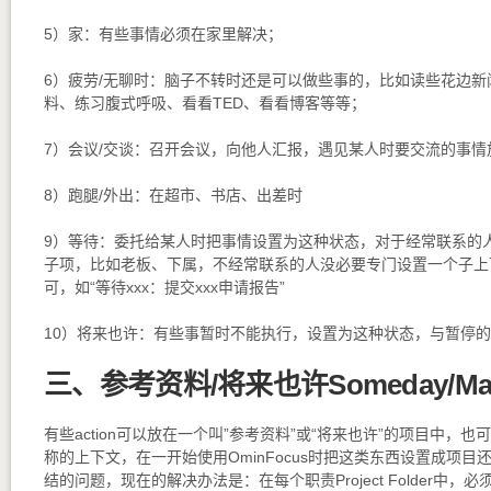
5）家：有些事情必须在家里解决；
6）疲劳/无聊时：脑子不转时还是可以做些事的，比如读些花边新
料、练习腹式呼吸、看看TED、看看博客等等；
7）会议/交谈：召开会议，向他人汇报，遇见某人时要交流的事情
8）跑腿/外出：在超市、书店、出差时
9）等待：委托给某人时把事情设置为这种状态，对于经常联系的
子项，比如老板、下属，不经常联系的人没必要专门设置一个子上
可，如“等待xxx：提交xxx申请报告”
10）将来也许：有些事暂时不能执行，设置为这种状态，与暂停
三、参考资料/将来也许Someday/Ma
有些action可以放在一个叫”参考资料”或“将来也许”的项目中，
称的上下文，在一开始使用OminFocus时把这类东西设置成项
结的问题，现在的解决办法是：在每个职责Project Folder中，必须