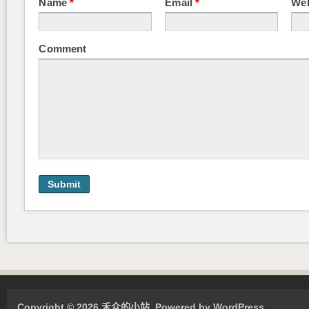
Name
*
Email
*
Web
Comment
Copyright © 2026 禾众的小站. Powered by WordPress.