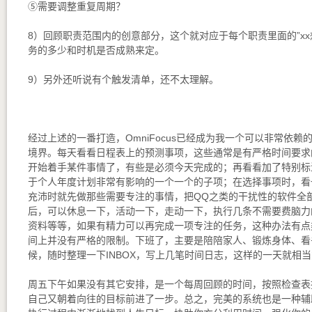
⑤需要调整重复周期？
8）回顾职责范围内的创意部分，这个就对应于每个职责里面的”xx
务的多少和时机是否成熟来定。
9）另外还听说有个触发清单，还不太理解。
经过上述的一番打造，OmniFocus已经成为我一个可以非常依
境界。每天看看日程表上的预测事项，这些通常是有严格时间要求
开始着手某件事情了，有些是必须今天完成的；再看看加了特别标
于个人年度计划非常有影响的一个一个的子项；在选择事项时，看一
充沛时就先做那些需要专注的事情，把QQ之类的干扰性的软件全
后，可以休息一下，活动一下，走动一下，执行几条不需要费脑力
资料等等，如果有精力可以再完成一项专注的任务，这种办法有点
间上并没有严格的限制。下班了，主要是陪陪家人、锻炼身体、看
候，随时整理一下INBOX，写上几笔时间日志，这样的一天就相
周五下午如果没有其它安排，是一个每周回顾的时间，按照检查表
自己又朝着向往的目标前进了一步。总之，完美的系统也是一种辅